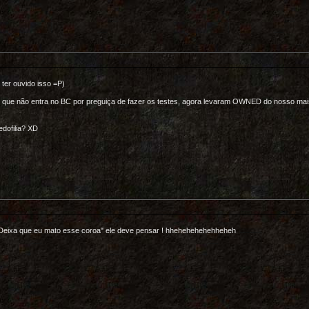
ter ouvido isso =P)
 que não entra no BC por preguiça de fazer os testes, agora levaram OWNED do nosso mai
dofilia? XD
, "Deixa que eu mato esse coroa" ele deve pensar ! hhehehehehehheheh