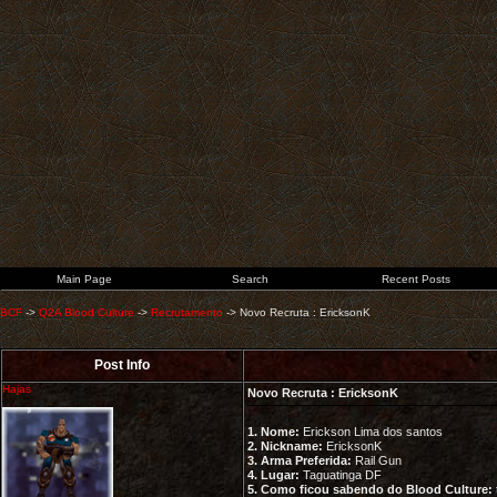
Main Page
Search
Recent Posts
BCF
->
Q2A Blood Culture
->
Recrutamento
->
Novo Recruta : EricksonK
Post Info
Hajas
Novo Recruta : EricksonK
1. Nome:
Erickson Lima dos santos
2. Nickname:
EricksonK
3. Arma Preferida:
Rail Gun
4. Lugar:
Taguatinga DF
5. Como ficou sabendo do Blood Culture: