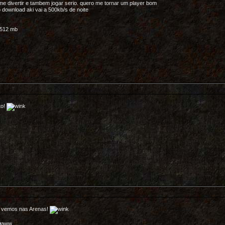
e divertir e tambem jogar serio. quero me tornar um player bom
download aki vai a 500kb/s de noite
 512 mb
to!
 vemos nas Arenas!