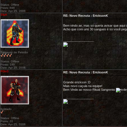
Status: Offline
Posts: 698
Date: Apr 25, 2008
SlipK
RE: Novo Recruta : EricksonK
Bem vindo ae, mas so queria avisar que aqui 
Acho que com uns 30 sangues é so você pega
__________________
Sargento de Pelotão
Status: Offline
Posts: 199
Date: Apr 25, 2008
P0br3
RE: Novo Recruta : EricksonK
Grande erickson :D
Mais novo caçula na equipe!
Bem Vindo ao nosso Ritual Sangrento
__________________
Soldado
Status: Offline
Posts: 20
Date: Apr 25, 2008