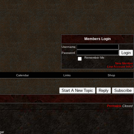
Members Login
Username
Login
Password
Remember Me
New Member
Lost Account Info?
Calendar
Links
Shop
Start A New Topic
Reply
Subscribe
Permalink
Closed
gar