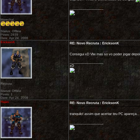
__________________
Marechal
Status: Offline
Posts: 2939
Date: Apr 24, 2008
EricksonK
RE: Novo Recruta : EricksonK
Consegui xD Vlw mas so vo poder jogar depois
__________________
xD
Recruta
Status: Offline
Posts: 1
Date: Apr 24, 2008
Hajas
RE: Novo Recruta : EricksonK
tranquilo! assim que acertar teu PC apareça..
__________________