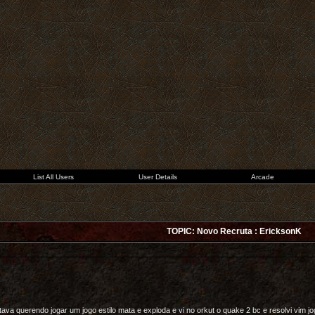
List All Users
User Details
Arcade
TOPIC: Novo Recruta : EricksonK
tava querendo jogar um jogo estilo mata e exploda e vi no orkut o quake 2 bc e resolvi vim jo