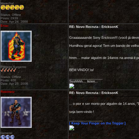
Marechal
Status: Offline
Posts: 2939
Date: Apr 24, 2008
Eniac
RE: Novo Recruta : EricksonK
Graaaaaaande Sony Erickson!!! (você já deve 
Humilhou geral agora! Tem um bando de velho
hmm.... matar alguém de 14anos na arena é pe
Primeiro Sargento
BEM VINDO! \o/
Status: Offline
__________________
Posts: 406
Ssshhhh.... listen...
Date: Apr 25, 2008
Rsteimetz
RE: Novo Recruta : EricksonK
... o pior e ser morto por alguém de 14 anos
seja bem-vindo !
__________________
[ Keep Your Finger on the Trigger ]
General