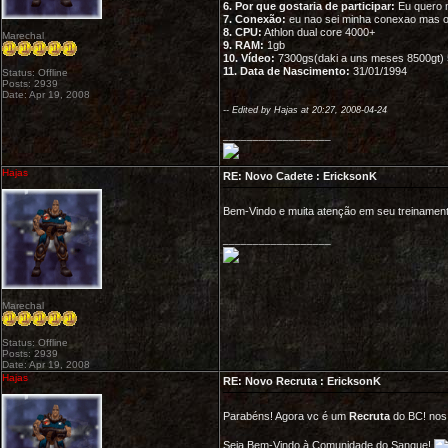
6. Por que gostaria de participar:
Eu quero m
7. Conexão:
eu nao sei minha conexao mas o 
8. CPU:
Athlon dual core 4000+
Marechal
9. RAM:
1gb
10. Vídeo:
7300gs(daki a uns meses 8500gt)
11. Data de Nascimento:
31/01/1994
Status: Offline
Posts: 2939
Date: Apr 19, 2008
-- Edited by Hajas at 20:27, 2008-04-24
__________________
Hajas
RE: Novo Cadete : EricksonK
Bem-Vindo e muita atenção em seu treinamen
__________________
Marechal
Status: Offline
Posts: 2939
Date: Apr 19, 2008
Hajas
RE: Novo Recruta : EricksonK
Parabéns! Agora vc é um
Recruta
do BC! nos
Seja Bem-Vindo à Comunidade do Sangue!