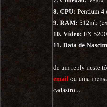
7. Conexão:
Velox 
8. CPU:
Pentium 4 
9. RAM:
512mb (ex
10. Vídeo:
FX 5200
11. Data de Nascim
de um reply neste 
email
ou uma mensag
cadastro...