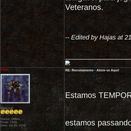
Veteranos.
-- Edited by Hajas at 2
_________________
Hajas
RE: Recrutamento - Aliste-se Aqui!
Estamos TEMPORA
Marechal
Status: Offline
estamos passando
Posts: 2939
Date: Jul 30, 2008