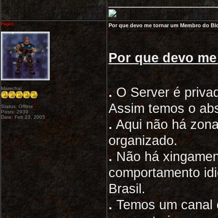
_________________
Hajas
Por que devo me tornar um Membro do Bl
Por que devo me
.
O Server é priva
Marechal
Assim temos o abso
Status: Offline
Posts: 2939
Date: Feb 23, 2005
.
Aqui não há zona
organizado.
.
Não há xingament
comportamento idi
Brasil.
.
Temos um canal