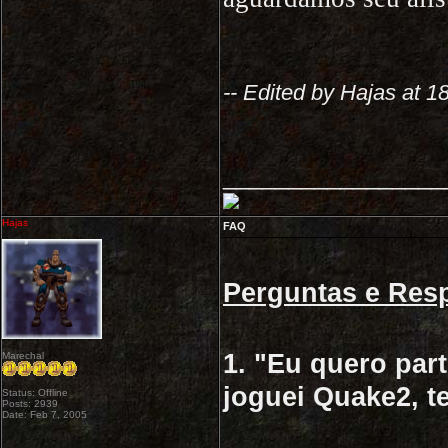
-- Edited by Hajas at 1
_________________
Hajas
FAQ
Perguntas e Res
1. "Eu quero par
Marechal
joguei Quake2, 
Status: Offline
Posts: 2939
Date: Feb 7, 2005