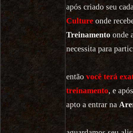
após criado seu cad
Culture
onde receber
Treinamento
onde a
necessita para parti
então
você terá ex
treinamento
, e apó
apto a entrar na
Are
aguardamos seu ali