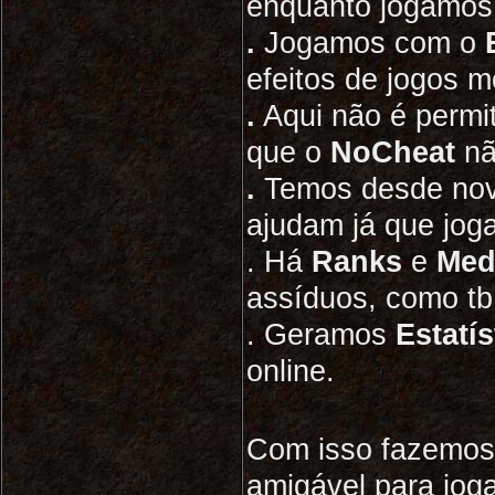
enquanto jogamos
.
Jogamos com o
efeitos de jogos 
.
Aqui não é permi
que o
NoCheat
nã
.
Temos desde nova
ajudam já que jog
. Há
Ranks
e
Med
assíduos, como tb
. Geramos
Estatí
online.
Com isso fazemo
amigável para joga