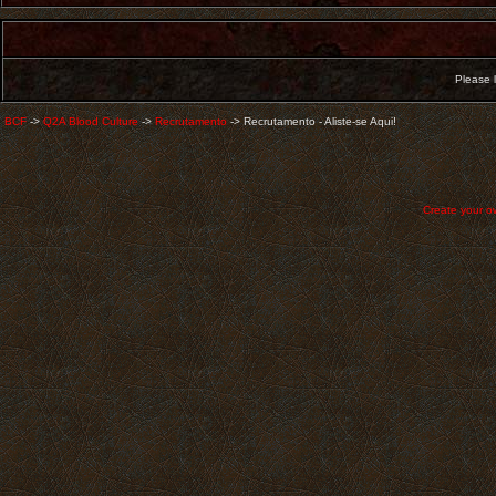
Please l
BCF
->
Q2A Blood Culture
->
Recrutamento
->
Recrutamento - Aliste-se Aqui!
Create your 