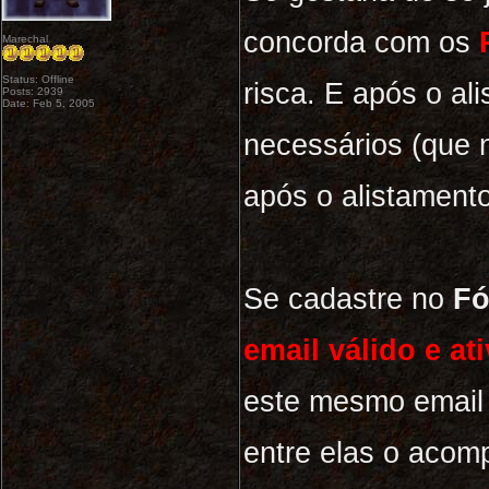
concorda com os
Marechal
Status: Offline
risca. E após o al
Posts: 2939
Date: Feb 5, 2005
necessários (que
após o alistamento
Se cadastre no
F
email válido e a
este mesmo email 
entre elas o acom