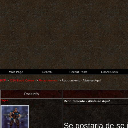
Main Page
Search
Recent Posts
List All Users
BCF
->
Q2A Blood Culture
->
Recrutamento
->
Recrutamento - Aliste-se Aqui!
Post Info
Hajas
Recrutamento - Aliste-se Aqui!
Se gostaria de se