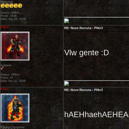
Marechal
_________________
Status: Offline
Posts: 2939
Date: Apr 10, 2008
P0br3
RE: Novo Recruta : P0br3
Vlw gente :D
Soldado
Status: Offline
_________________
Posts: 20
Date: Apr 11, 2008
Eniac
RE: Novo Recruta : P0br3
hAEHhaehAEHEA
Primeiro Sargento