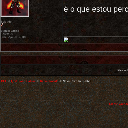
é o que estou per
Soldado
Status: Offline
_________________
Posts: 20
Date: Apr 20, 2008
Please l
BCF
->
Q2A Blood Culture
->
Recrutamento
->
Novo Recruta : P0br3
Create your 