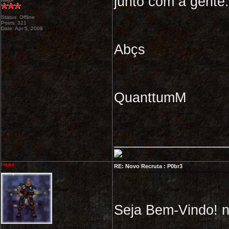
junto com a gente.
Status: Offline
Posts: 321
Date: Apr 5, 2008
Abçs
QuanttumM
_________________
Hajas
RE: Novo Recruta : P0br3
Seja Bem-Vindo! 