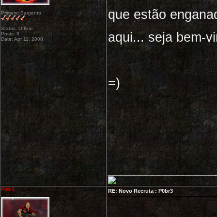
que estão enganado
Primeiro Sargento
Status: Offline
aqui... seja bem-vi
Posts: 8
Date: Apr 11, 2008
=)
_________________
P0br3
RE: Novo Recruta : P0br3