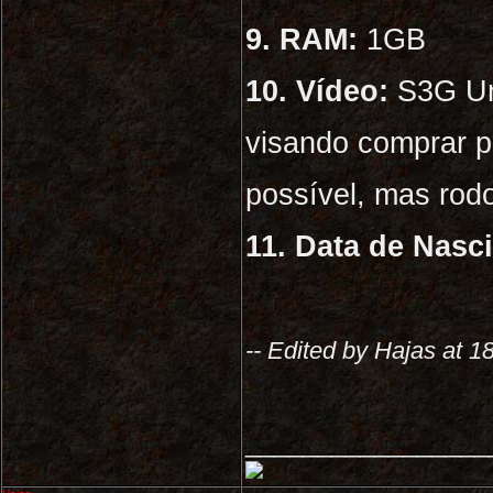
9. RAM:
1GB
10. Vídeo:
S3G Un
visando comprar p
possível, mas rod
11. Data de Nasc
-- Edited by Hajas at 1
_________________