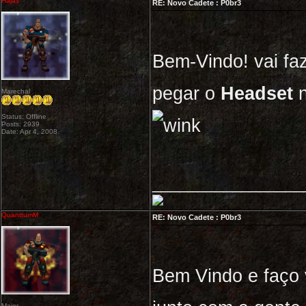
Hajas
RE: Novo Cadete : P0br3
Bem-Vindo! vai fa
pegar o
Headset
n
Marechal
Status: Offline
Posts: 2939
Date: Apr 4, 2008
_________________
QuanttumM
RE: Novo Cadete : P0br3
Bem Vindo e faço 
Major