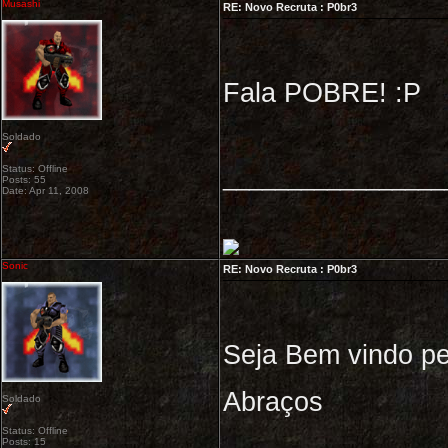
Musashi
RE: Novo Recruta : P0br3
Fala POBRE! :P
Soldado
Status: Offline
_________________
Posts: 55
Date: Apr 11, 2008
Sonic
RE: Novo Recruta : P0br3
Seja Bem vindo pe
Abraços
Soldado
Status: Offline
Posts: 15