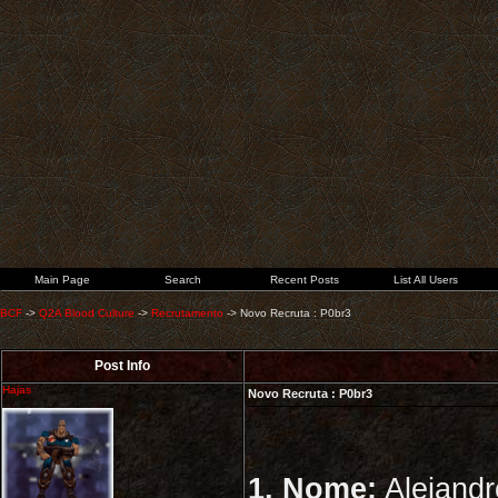
Main Page
Search
Recent Posts
List All Users
BCF
->
Q2A Blood Culture
->
Recrutamento
->
Novo Recruta : P0br3
Post Info
Hajas
Novo Recruta : P0br3
1. Nome:
Alejandr