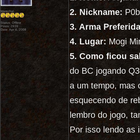
2. Nickname:
P0b
Marechal
Status: Offline
3. Arma Preferida
Posts: 2939
Date: Apr 4, 2008
4. Lugar:
Mogi Mi
5. Como ficou sa
do BC jogando Q3
a um tempo, mas 
esquecendo de re
lembro do jogo, t
Por isso lendo as 