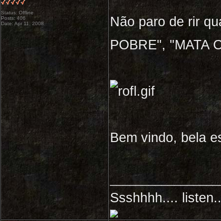
Status: Offline
Não paro de rir qu
Posts: 406
Date: Apr 11, 2008
POBRE", "MATA 
Bem vindo, bela e
_________________
Ssshhhh.... listen..