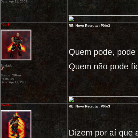
Date: Apr 11, 2008
_________________
P0br3
RE: Novo Recruta : P0br3
Quem pode, pode
Quem não pode fi
Soldado
Status: Offline
Posts: 20
Date: Apr 11, 2008
_________________
MadDog
RE: Novo Recruta : P0br3
Dizem por aí que 