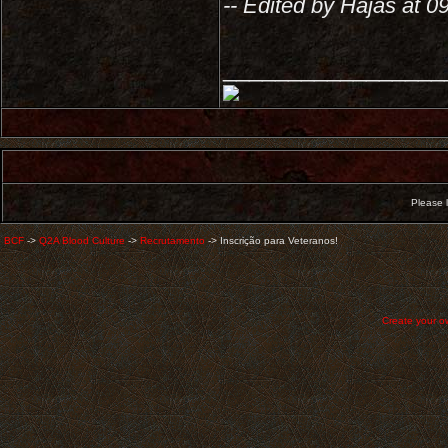
-- Edited by Hajas at 0
_________________
Please l
BCF
->
Q2A Blood Culture
->
Recrutamento
->
Inscrição para Veteranos!
Create your 