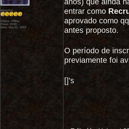
anos) que ainda nã
entrar como
Recr
Marechal
aprovado como qq
Status: Offline
Posts: 2939
Date: Mar 21, 2005
antes proposto.
O período de insc
previamente foi av
[]'s