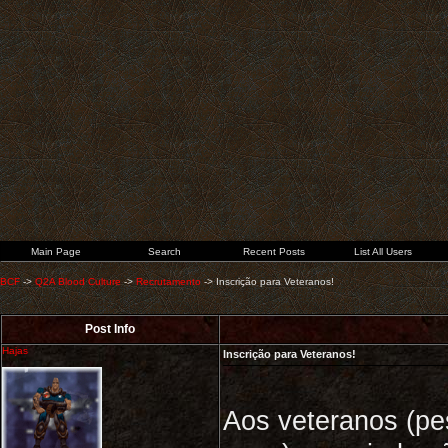
Main Page
Search
Recent Posts
List All Users
BCF
->
Q2A Blood Culture
->
Recrutamento
->
Inscrição para Veteranos!
Post Info
Hajas
Inscrição para Veteranos!
Aos veteranos (pe